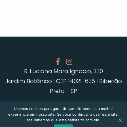
R. Luciana Mara Ignacio, 330
Jardim Botânico | CEP 14021-635 | Ribeirão
Preto - SP
VKN AVIATION | Todos os direitos reservados. |
Usamos cookies para garantir que oferecemos a melhor
Desenvolvido por
Wg6 Marketing
experiência em nosso site. Se você continuar a usar este site,
assumiremos que está satisfeito com ele.