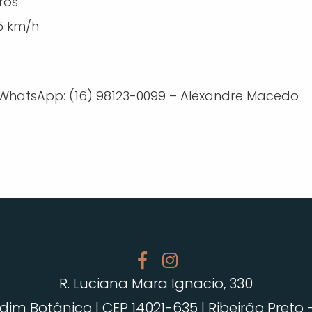
ros
5 km/h
WhatsApp: (16) 98123-0099 – Alexandre Macedo
R. Luciana Mara Ignacio, 330
dim Botânico | CEP 14021-635 | Ribeirão Preto 