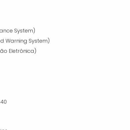
a
idance System)
d Warning System)
o Eletrônica)
340